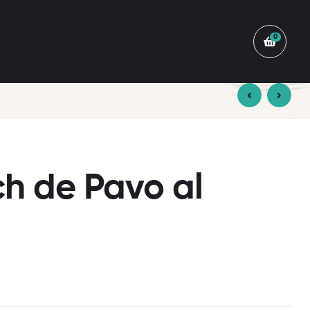
0
S/
26.00
S/
26.00
h de Pavo al