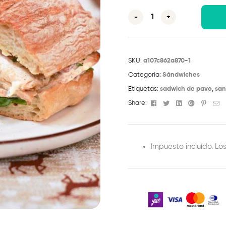
-
+
SKU:
a107c862a870-1
Categoría:
Sándwiches
Etiquetas:
sadwich de pavo
,
san
Facebook
Twitter
Linkedin
Google+
Pinter
Em
Share:
Impuesto incluído. Lo