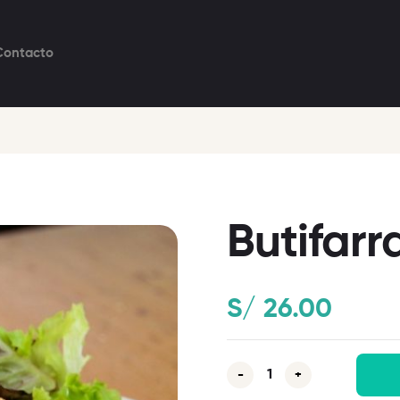
Contacto
Butifarr
S/
26.00
-
+