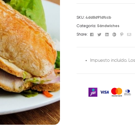
SKU:
4dd8d91dfccb
Categoría:
Sándwiches
Facebook
Twitter
Linkedin
Google+
Pinter
Em
Share:
Impuesto incluído. Lo