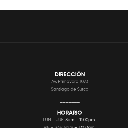
DIRECCIÓN
Av. Primavera 1070
Santiago de Surco
_______
HORARIO
LUN – JUE:
8am – 11:00pm
VIE – SAB:
8am – 12:00am