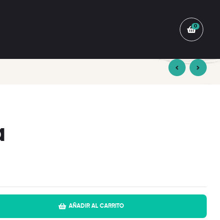
0
S/
29.00
S/
29.00
a
AÑADIR AL CARRITO