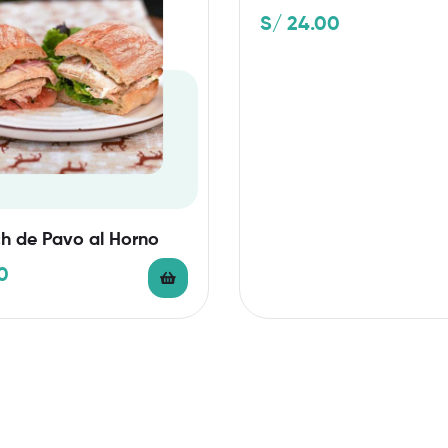
S/
24.00
h de Pavo al Horno
0