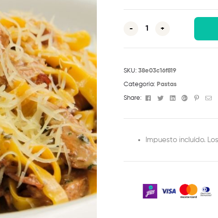
-
+
SKU:
38e03c16f819
Categoría:
Pastas
Facebook
Twitter
Linkedin
Google+
Pinter
Em
Share:
Impuesto incluído. Lo