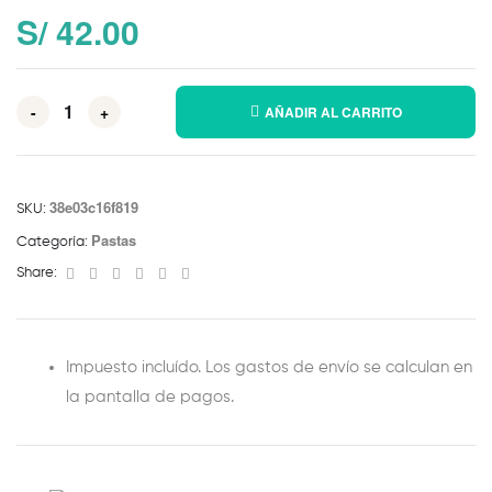
S/
42.00
-
+
AÑADIR AL CARRITO
38e03c16f819
SKU:
Pastas
Categoría:
Facebook
Twitter
Linkedin
Google+
Pinterest
Email
Share:
Impuesto incluído. Los gastos de envío se calculan en
la pantalla de pagos.