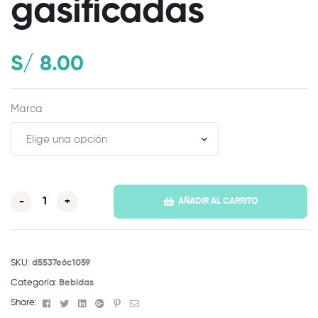
gasificadas
S/
8.00
Marca
-
+
AÑADIR AL CARRITO
SKU:
d5537e6c1059
Categoría:
Bebidas
Facebook
Twitter
Linkedin
Google+
Pinterest
Email
Share: