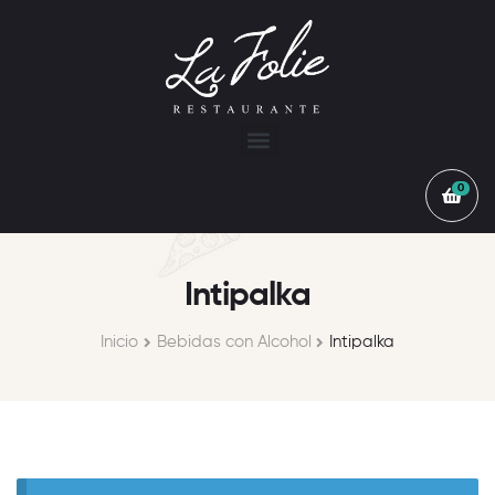
0
Intipalka
Inicio
Bebidas con Alcohol
Intipalka