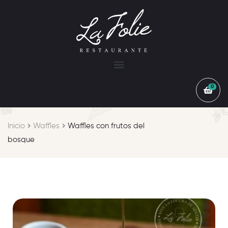
0
Inicio
Waffles
Waffles con frutos del
bosque