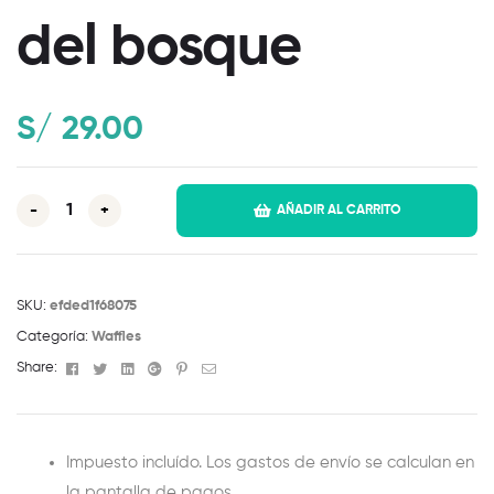
del bosque
S/
29.00
-
+
AÑADIR AL CARRITO
SKU:
efded1f68075
Categoría:
Waffles
Facebook
Twitter
Linkedin
Google+
Pinterest
Email
Share:
Impuesto incluído. Los gastos de envío se calculan en
la pantalla de pagos.