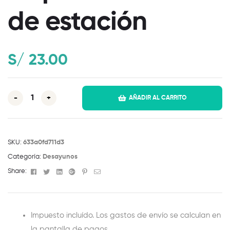
de estación
S/
23.00
-
+
AÑADIR AL CARRITO
SKU:
633a0fd711d3
Categoría:
Desayunos
Facebook
Twitter
Linkedin
Google+
Pinterest
Email
Share:
Impuesto incluído. Los gastos de envío se calculan en
la pantalla de pagos.