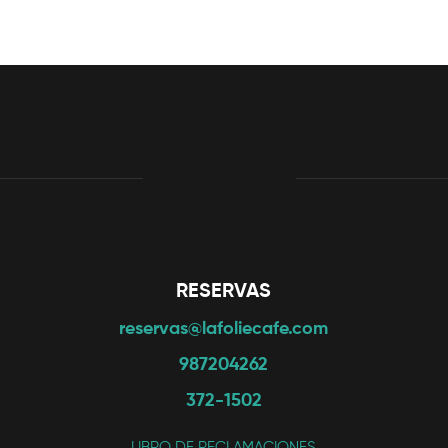
RESERVAS
reservas@lafoliecafe.com
987204262
372-1502
LIBRO DE RECLAMACIONES