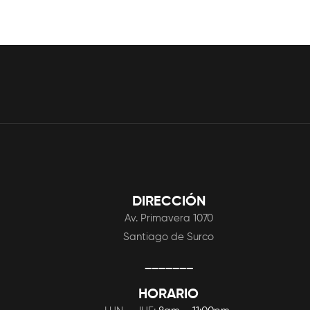
DIRECCIÓN
Av. Primavera 1070
Santiago de Surco
_______
HORARIO