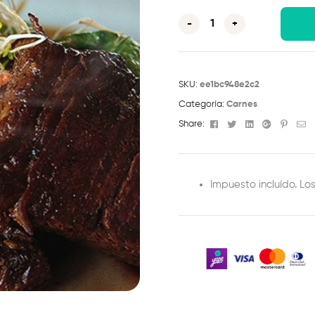
-
+
SKU:
ee1bc948e2c2
Categoría:
Carnes
Facebook
Twitter
Linkedin
Google+
Pinter
Em
Share:
Impuesto incluído. Lo