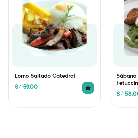
Lomo Saltado Catedral
Sábana 
Fetuccin
S/
59.00
S/
58.0